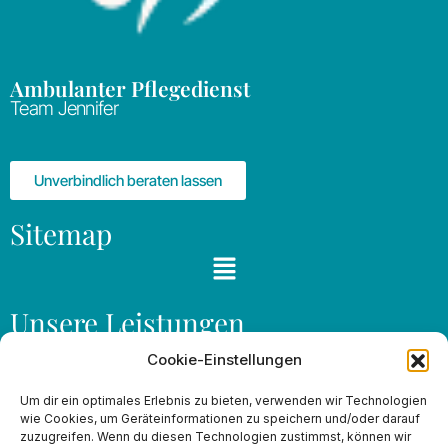
Ambulanter Pflegedienst
Team Jennifer
Unverbindlich beraten lassen
Sitemap
Unsere Leistungen
Leistungen nach SGB V
Cookie-Einstellungen
Leistungen nach SGB XI
Haushalt & Betreuung
Um dir ein optimales Erlebnis zu bieten, verwenden wir Technologien
wie Cookies, um Geräteinformationen zu speichern und/oder darauf
Beratung & Organisation
zuzugreifen. Wenn du diesen Technologien zustimmst, können wir