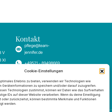
Kontakt
pflege@team-
jennifer.de
B V
 XI
+49521 - 89498669
g
Cookie-Einstellungen
+49521 - 39069955
tion
optimales Erlebnis zu bieten, verwenden wir Technologien wie
m Geräteinformationen zu speichern und/oder darauf zuzugreifen.
esen Technologien zustimmst, können wir Daten wie das Surfverhalten
tige IDs auf dieser Website verarbeiten. Wenn du deine Einwilligung
lst oder zurückziehst, können bestimmte Merkmale und Funktionen
igt werden.