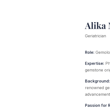
Alika
Geriatrician
Role:
Gemolog
Expertise:
Ph.
gemstone ori
Background:
renowned gem
advancements 
Passion for 