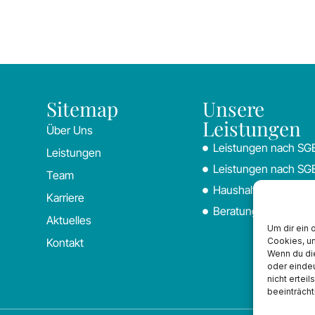
Sitemap
Unsere
Leistungen
Über Uns
Leistungen nach SG
Leistungen
Leistungen nach SGB
Team
Haushalt & Betreuun
Karriere
Beratung & Organisa
Aktuelles
Um dir ein 
Cookies, u
Kontakt
Wenn du di
oder eindeu
nicht ertei
beeinträcht