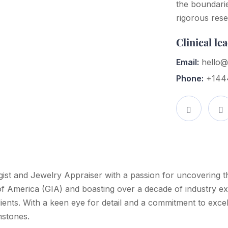
the boundari
rigorous rese
Clinical le
Email:
hello
Phone:
+144
ist and Jewelry Appraiser with a passion for uncovering t
 of America (GIA) and boasting over a decade of industry ex
lients. With a keen eye for detail and a commitment to excel
mstones.