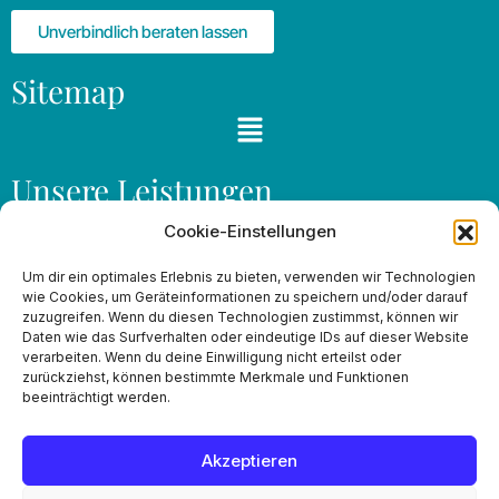
Unverbindlich beraten lassen
Sitemap
Unsere Leistungen
Leistungen nach SGB V
Cookie-Einstellungen
Leistungen nach SGB XI
Haushalt & Betreuung
Um dir ein optimales Erlebnis zu bieten, verwenden wir Technologien
wie Cookies, um Geräteinformationen zu speichern und/oder darauf
Beratung & Organisation
zuzugreifen. Wenn du diesen Technologien zustimmst, können wir
Daten wie das Surfverhalten oder eindeutige IDs auf dieser Website
Kontakt
verarbeiten. Wenn du deine Einwilligung nicht erteilst oder
zurückziehst, können bestimmte Merkmale und Funktionen
pflege@team-jennifer.de
beeinträchtigt werden.
+49521 - 89498669
Akzeptieren
+49521 - 39069955